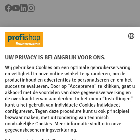
Facebook
YouTube
LinkedIn
Instagram
Talen
FR
NL
Algemene verkoopvoorwaarden
Copyright
Privacyverklaring
Privacy-instellingen
All prices excl. VAT plus
shipping costs
and possible delivery charges,
if not stated otherwise.
¹ De korting is geldig tot en met de vermelde datum. Combinatie met
andere aanbiedingen en lopende acties is niet mogelijk. | ² De korting
wordt éénmalig toegekend bij de eerste inschrijving voor de
nieuwsbrief. De kortingscode is 10 dagen geldig en kan gebruikt