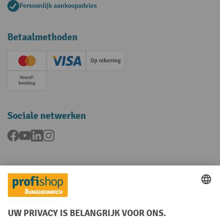
Persoonlijk aankoopadvies
Betaalmethoden
Creditcard (Master)
Creditcard (Visa)
Op rekening
Vooruitbetaling
Sociale netwerken
Facebook
YouTube
LinkedIn
Instagram
Talen
FR
NL