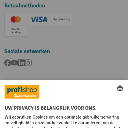
Betaalmethoden
Creditcard (Master)
Creditcard (Visa)
Op rekening
Vooruitbetaling
Sociale netwerken
Facebook
YouTube
LinkedIn
Instagram
Talen
FR
NL
Algemene verkoopvoorwaarden
Copyright