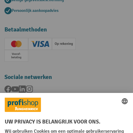
Persoonlijk aankoopadvies
Betaalmethoden
Creditcard (Master)
Creditcard (Visa)
Op rekening
Vooruitbetaling
Sociale netwerken
Facebook
YouTube
LinkedIn
Instagram
Talen
FR
NL