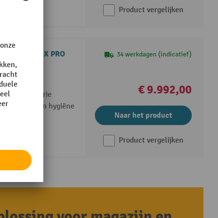
Product vergelijken
eegschaal INOX PRO
34 werkdagen (indicatief)
€ 9.992,00
tische industrie
het gebied van hygiëne
Naar het product
Product vergelijken
oplossing voor magazijn en