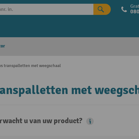
Grat
080
tor
vs transpalletten met weegschaal
ranspalletten met weegsc
rwacht u van uw product?