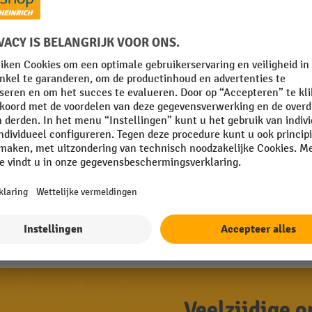
Roestvrijstalen Handtranspallet met w
met meerbereikweergave Touch
Volledig van roestvrij staal
Gebruik in de voedings- en farmaceu
Voldoet aan bijzonder hoge eisen op 
Veelzijdige 