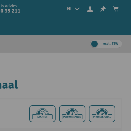
is advies
NL
0 35 211
excl. BTW
haal