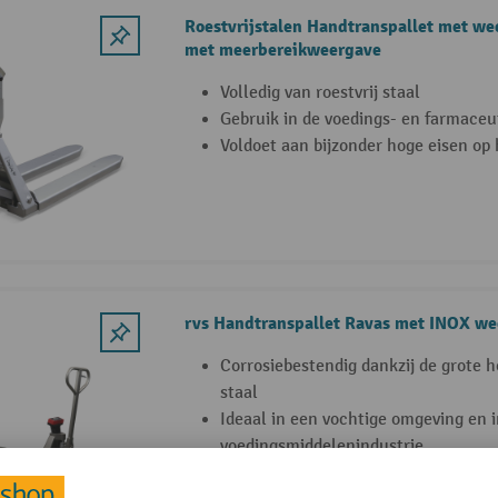
Roestvrijstalen Handtranspallet met w
met meerbereikweergave
Volledig van roestvrij staal
Gebruik in de voedings- en farmaceu
Voldoet aan bijzonder hoge eisen op 
rvs Handtranspallet Ravas met INOX we
Corrosiebestendig dankzij de grote h
staal
Ideaal in een vochtige omgeving en i
voedingsmiddelenindustrie
Waterdichte lagers en galvanisch ve