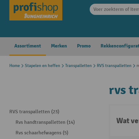
search
Skip to main navigation
Assortiment
Merken
Promo
Rekkenconfigura
Home
Stapelen en heffen
Transpalletten
RVS transpalletten
r
rvs t
RVS transpalletten (23)
Wat ve
Rvs handtranspalletten (14)
Rvs schaarhefwagens (5)