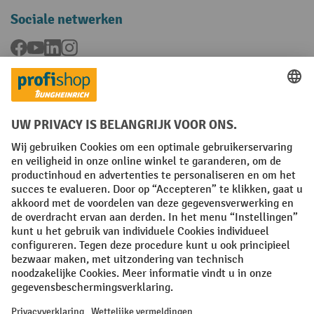
Sociale netwerken
Facebook
YouTube
LinkedIn
Instagram
Talen
FR
NL
Algemene verkoopvoorwaarden
Copyright
Privacyverklaring
Privacy-instellingen
All prices excl. VAT plus
shipping costs
and possible delivery charges,
if not stated otherwise.
¹ De korting is geldig tot en met de vermelde datum. Combinatie met
andere aanbiedingen en lopende acties is niet mogelijk. | ² De korting