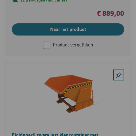
11 werkdagen (indicatief)
€ 889,00
Naar het product
Product vergelijken
Eichinger® zware last kiepcontainer met