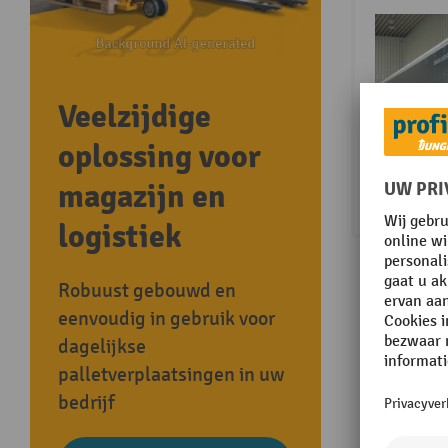
Veelzijdige
oplossing voor
magazijn en
logistiek
Robuust gebouwd en
eenvoudig in gebruik voor
dagelijkse
palletverplaatsingen in uw
bedrijf