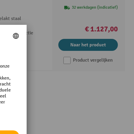
32 werkdagen (indicatief)
lakt staal
kers
€ 1.127,00
brede constructie
Naar het product
Product vergelijken