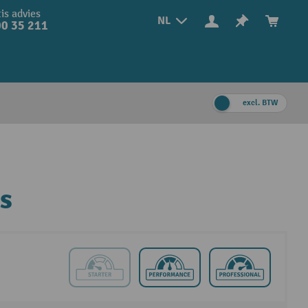
is advies
NL
0 35 211
excl. BTW
s