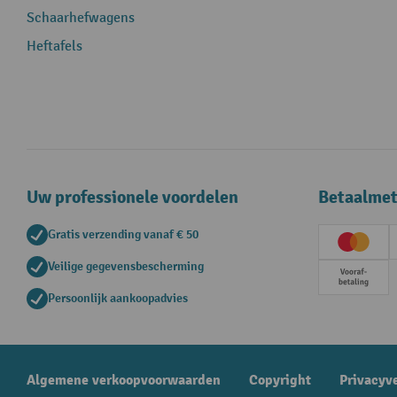
Schaarhefwagens
Heftafels
Uw professionele voordelen
Betaalme
Gratis verzending vanaf € 50
Creditc
Veilige gegevensbescherming
Vooruit
Persoonlijk aankoopadvies
Algemene verkoopvoorwaarden
Copyright
Privacyv