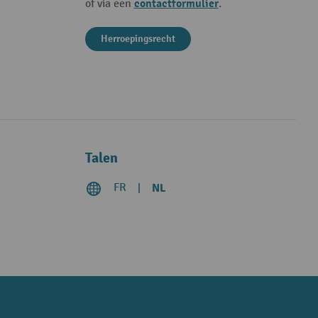
contactformulier
of via een
.
Herroepingsrecht
Talen
FR
NL