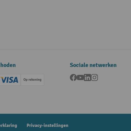
thoden
Sociale netwerken
Facebook
YouTube
LinkedIn
Instagram
ard (Master)
Creditcard (Visa)
Op rekening
betaling
erklaring
Privacy-instellingen