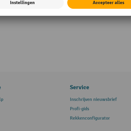
e
Service
lp
Inschrijven nieuwsbrief
Profi-gids
Rekkenconfigurator