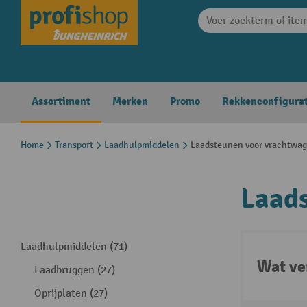
search
Skip to main navigation
Assortiment
Merken
Promo
Rekkenconfigura
Home
Transport
Laadhulpmiddelen
Laadsteunen voor vrachtwa
Laad
Laadhulpmiddelen (71)
Wat ve
Laadbruggen (27)
Oprijplaten (27)