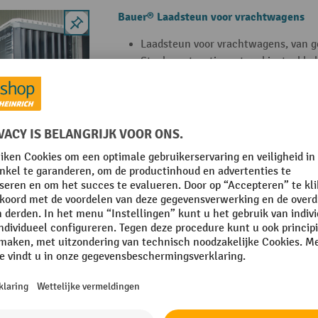
Bauer® Laadsteun voor vrachtwagens
Laadsteun voor vrachtwagens, van ge
Staalconstructie met vorkinsteekko
Grote stabiliteit dankzij 4 poten en 