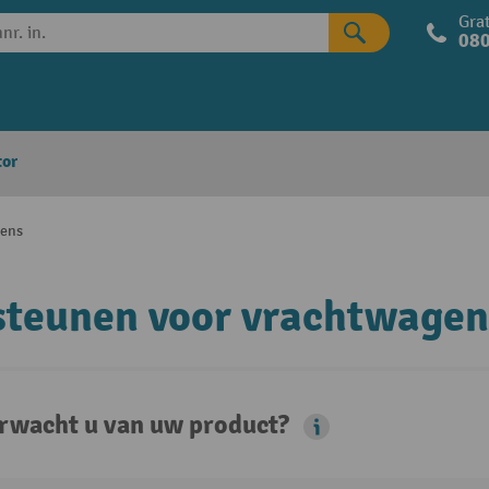
Grat
080
tor
gens
steunen voor vrachtwagen
rwacht u van uw product?