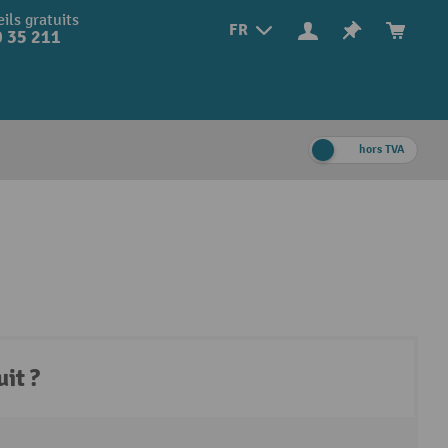
ils gratuits
FR
 35 211
hors TVA
it ?