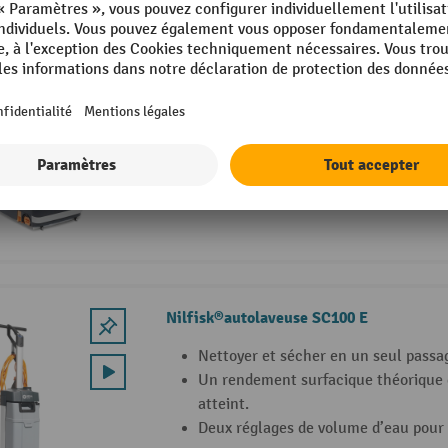
Nilfisk® autolaveuse SC250
Batterie et chargeur inclus pour une
Balayer, frotter et aspirer simultan
nettoyage efficace.
Brosses cylindriques ou rouleau en 
utilisation flexible
Nilfisk®autolaveuse SC100 E
Nettoyer et sécher en un seul passa
Un rendement surfacique théorique 
atteint.
Deux réglages de volume d’eau pour