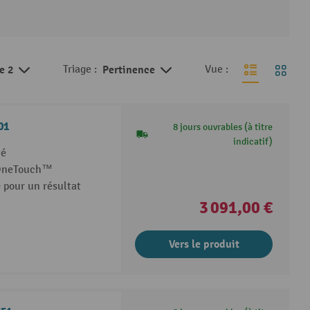
de 2
Triage :
Pertinence
Vue :
01
8 jours ouvrables (à titre
indicatif)
té
e OneTouch™
 pour un résultat
3 091,00 €
Vers le produit