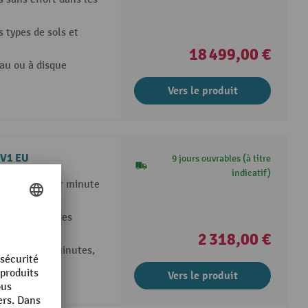
 types de sols et
18 499,00 €
au ou à disque
Vers le produit
 V1 EU
9 jours ouvrables (à titre
indicatif)
 vibrations par minute
r rapport à des
2 318,00 €
 jusqu’à 75 minutes,
Vers le produit