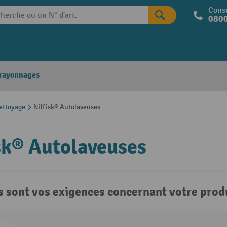
Conse
0800
 rayonnages
ettoyage
Nilfisk® Autolaveuses
sk® Autolaveuses
s sont vos exigences concernant votre produ