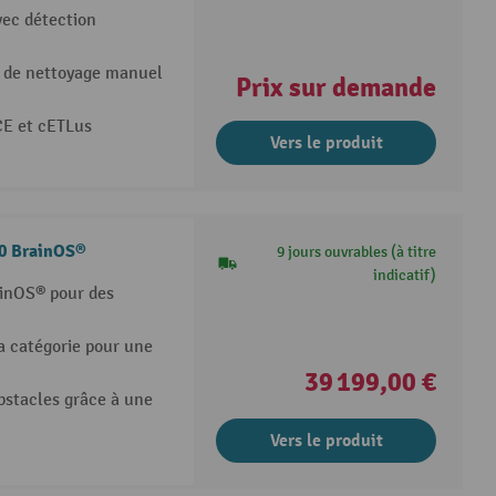
ec détection
 de nettoyage manuel
Prix sur demande
CE et cETLus
Vers le produit
60 BrainOS®
9 jours ouvrables (à titre
indicatif)
inOS® pour des
a catégorie pour une
39 199,00 €
bstacles grâce à une
Vers le produit