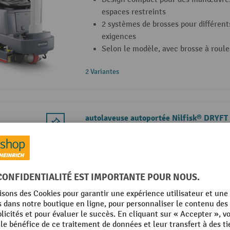
espaces restreints
2 systèmes de brosses pour différents
exigences
Selon le modèle, avec brosse à roule
2 Variantes
autolaveuse autoportée Nilfisk® DRYFT
Plateau de lavage orbital avec 4 200
pour un nettoyage efficace
Consommation d'eau 1/3 en moins pa
appareils similaires
Autonomie de la batterie lithium-ion
temps de charge 60 minutes