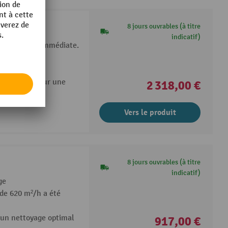
8 jours ouvrables (à titre
indicatif)
 utilisation immédiate.
ément pour un
microfibre pour une
2 318,00 €
Vers le produit
8 jours ouvrables (à titre
indicatif)
ge
de 620 m²/h a été
 un nettoyage optimal
917,00 €