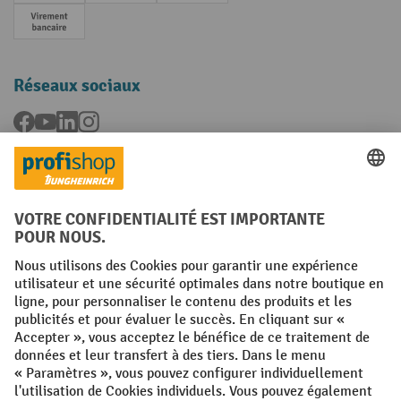
Paiement anticipé
Réseaux sociaux
Facebook
YouTube
LinkedIn
Instagram
Langues
FR
NL
Conditions générales
Mentions légales
Protection des Données
Politique de cookies
All prices excl. VAT plus
shipping costs
and possible delivery charges,
if not stated otherwise.