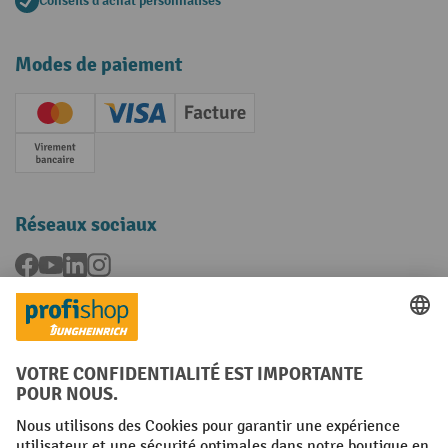
Conseils d'achat personnalisés
Modes de paiement
Creditcard (Master)
Creditcard (Visa)
Facture
Paiement anticipé
Réseaux sociaux
Facebook
YouTube
LinkedIn
Instagram
Langues
FR
NL