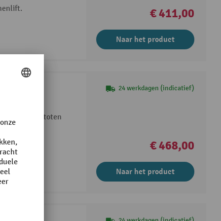
enlift.
€ 411,00
Naar het product
 voor Bravi®
24 werkdagen (indicatief)
 TL
delen tegen stoten
jks gebruik
€ 468,00
Naar het product
orms
24 werkdagen (indicatief)