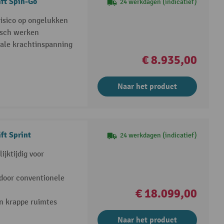
ift Spin-Go
24 werkdagen (indicatief)
risico op ongelukken
isch werken
ale krachtinspanning
€ 8.935,00
Naar het product
ft Sprint
24 werkdagen (indicatief)
ijktijdig voor
 door conventionele
€ 18.099,00
n krappe ruimtes
Naar het product