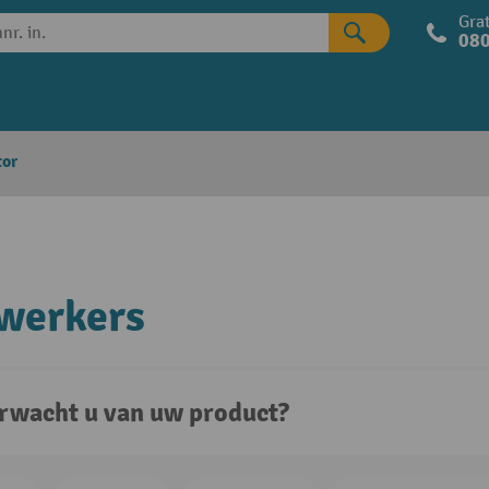
Grat
080
tor
werkers
rwacht u van uw product?