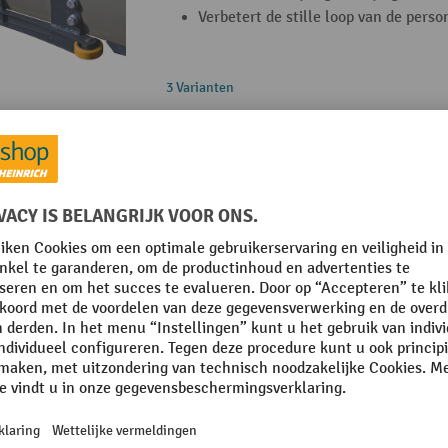
Verbetert de stille loop van de person
3 Varianten
Aanrij- en stootbescherming van metaal
Platforms orderpickers Sprint en Sprint
Beschermt het voertuig en de onder
Verhoogt de veiligheid tijdens dageli
Gemaakt van sterk metaal
Zijdelingse glijrollen voor Bravi® Platf