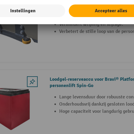
bandenorderpicker-personenlift Sprint 
Zorgt voor gelijkmatige zijdelingse g
Vermindert wrijving en slijtage.
Verbetert de stille loop van de person
Loodgel-reserveaccu voor Bravi® Platfo
personenlift Spin-Go
Lange levensduur door robuuste con
Onderhoudsvrij dankzij gesloten loo
Hoge capaciteit voor langdurig gebru