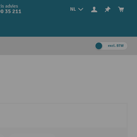
is advies
NL
0 35 211
excl. BTW