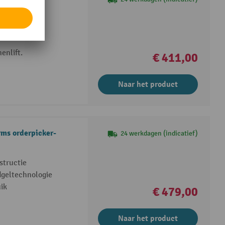
TL
eleiding.
enlift.
€ 411,00
Naar het product
rms orderpicker-
24 werkdagen (indicatief)
structie
dgeltechnologie
ik
€ 479,00
Naar het product