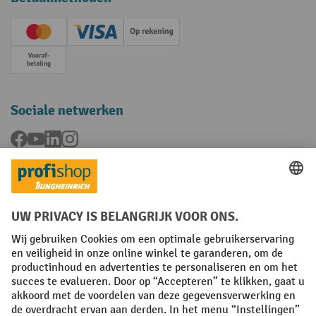
Creditcard (Master)
Creditcard (Visa)
Op rekening
Vooruitbetaling
Sociale netwerken
Facebook
YouTube
LinkedIn
Instagram
Talen
FR
NL
Algemene verkoopvoorwaarden
Copyright
Privacyverklaring
Privacy-instellingen