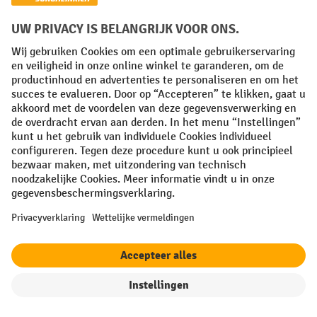
1. Kies de juiste afmetingen
Onze ladeblokken
voor kantoren zijn
verkrijgbaar in vele
verschillende
uitvoeringen. Om
ervoor te zorgen dat
u het juiste ladeblok
bestelt, dient u bij
uw keuze rekening te
houden met de
volgende afmetingen:
Hoogte:
modellen met een hoogte tot 70 cm passen
kantoortafel
doorgaans onder een
. Als het ladeblok en
het tafelblad ongeveer even hoog zijn, kan de container
filter
Sorteren op
niet onder de tafel worden opgeborgen, maar wel als