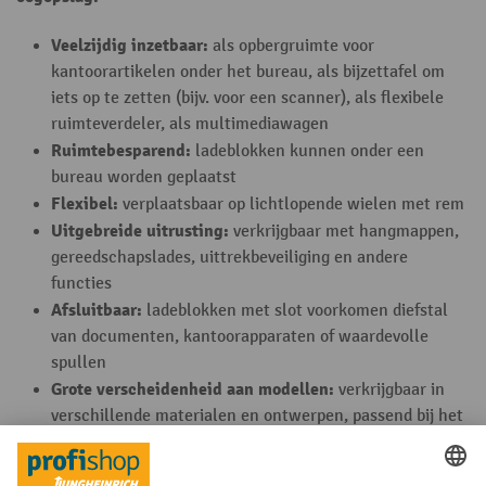
Veelzijdig inzetbaar:
als opbergruimte voor
kantoorartikelen onder het bureau, als bijzettafel om
iets op te zetten (bijv. voor een scanner), als flexibele
ruimteverdeler, als multimediawagen
Ruimtebesparend:
ladeblokken kunnen onder een
bureau worden geplaatst
Flexibel:
verplaatsbaar op lichtlopende wielen met rem
Uitgebreide uitrusting:
verkrijgbaar met hangmappen,
gereedschapslades, uittrekbeveiliging en andere
functies
Afsluitbaar:
ladeblokken met slot voorkomen diefstal
van documenten, kantoorapparaten of waardevolle
spullen
Grote verscheidenheid aan modellen:
verkrijgbaar in
verschillende materialen en ontwerpen, passend bij het
kantoordesign dat u al hebt